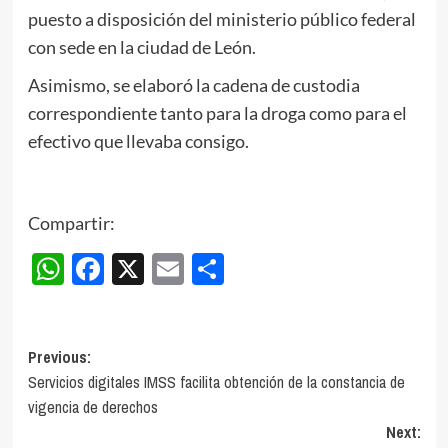
puesto a disposición del ministerio público federal
con sede en la ciudad de León.
Asimismo, se elaboró la cadena de custodia
correspondiente tanto para la droga como para el
efectivo que llevaba consigo.
Compartir:
WhatsApp
Facebook
X
Email
Compartir
Post
Previous:
Servicios digitales IMSS facilita obtención de la constancia de
navigation
vigencia de derechos
Next: