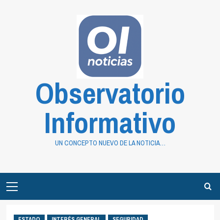
Saltar
al
contenido
Observatorio
Informativo
UN CONCEPTO NUEVO DE LA NOTICIA…
Primary
Menu
ESTADO
INTERÉS GENERAL
SEGURIDAD