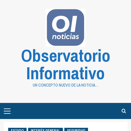
Saltar
al
contenido
Observatorio
Informativo
UN CONCEPTO NUEVO DE LA NOTICIA…
Primary
Menu
ESTADO
INTERÉS GENERAL
SEGURIDAD