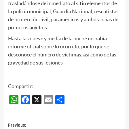
trasladándose de inmediato al sitio elementos de
la policía municipal, Guardia Nacional, rescatistas
de protección civil, paramédicos y ambulancias de
primeros auxilios.
Hasta las nueve y media de la noche no había
informe oficial sobre lo ocurrido, por lo que se
desconoce el número de víctimas, así como de las
gravedad de sus lesiones
Compartir:
WhatsApp
Facebook
X
Email
Compartir
Post
Previous: