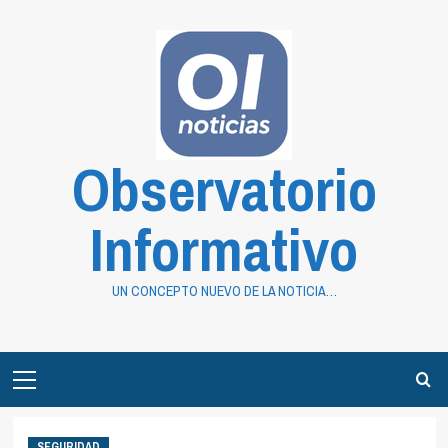
Saltar
al
contenido
Observatorio
Informativo
UN CONCEPTO NUEVO DE LA NOTICIA…
Primary
Menu
SEGURIDAD