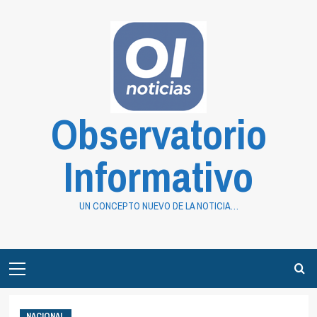
Saltar
al
contenido
Observatorio
Informativo
UN CONCEPTO NUEVO DE LA NOTICIA…
Primary
Menu
NACIONAL