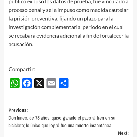
público expuso los datos de prueba, fue vinculado a
proceso penal y se le impuso como medida cautelar
la prisión preventiva, fijando un plazo para la
investigación complementaria, periodo en el cual
se recabará evidencia adicional a fin de fortalecer la
acusación.
Compartir:
WhatsApp
Facebook
X
Email
Compartir
Post
Previous:
Don Irineo, de 73 años, quiso ganarle el paso al tren en su
navigation
bicicleta; lo único que logró fue una muerte instantánea
Next: