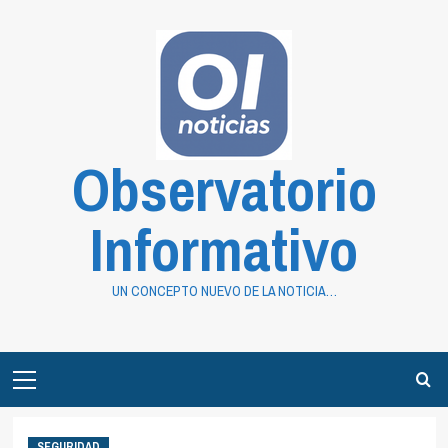
Saltar
al
contenido
Observatorio
Informativo
UN CONCEPTO NUEVO DE LA NOTICIA…
Primary
Menu
SEGURIDAD