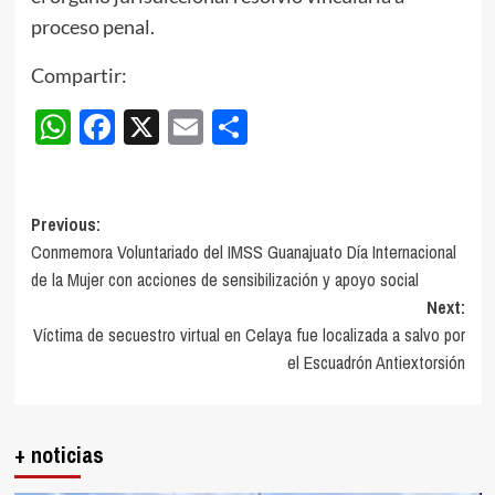
proceso penal.
Compartir:
WhatsApp
Facebook
X
Email
Compartir
Post
Previous:
Conmemora Voluntariado del IMSS Guanajuato Día Internacional
navigation
de la Mujer con acciones de sensibilización y apoyo social
Next:
Víctima de secuestro virtual en Celaya fue localizada a salvo por
el Escuadrón Antiextorsión
+ noticias