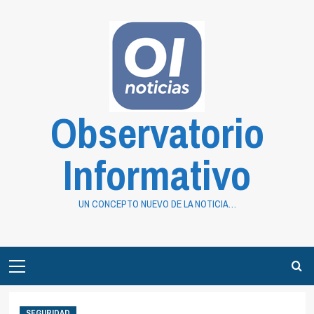
Saltar
al
contenido
Observatorio
Informativo
UN CONCEPTO NUEVO DE LA NOTICIA…
Primary
Menu
SEGURIDAD