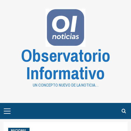
Saltar
al
contenido
Observatorio
Informativo
UN CONCEPTO NUEVO DE LA NOTICIA…
Primary
Menu
NACIONAL