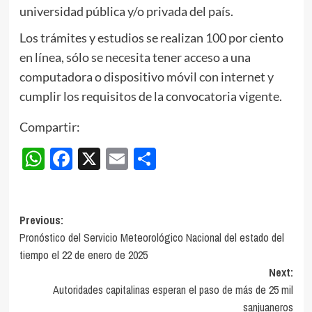
universidad pública y/o privada del país.
Los trámites y estudios se realizan 100 por ciento
en línea, sólo se necesita tener acceso a una
computadora o dispositivo móvil con internet y
cumplir los requisitos de la convocatoria vigente.
Compartir:
WhatsApp
Facebook
X
Email
Compartir
Post
Previous:
Pronóstico del Servicio Meteorológico Nacional del estado del
navigation
tiempo el 22 de enero de 2025
Next:
Autoridades capitalinas esperan el paso de más de 25 mil
sanjuaneros