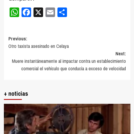
WhatsApp
Facebook
X
Email
Compartir
Post
Previous:
Otro taxista asesinado en Celaya
navigation
Next:
Muere instantáneamente al impactar contra un establecimiento
comercial el vehículo que conducía a exceso de velocidad
+ noticias