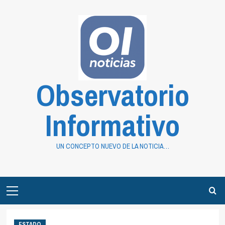
Saltar
al
contenido
Observatorio
Informativo
UN CONCEPTO NUEVO DE LA NOTICIA…
Primary
Menu
ESTADO