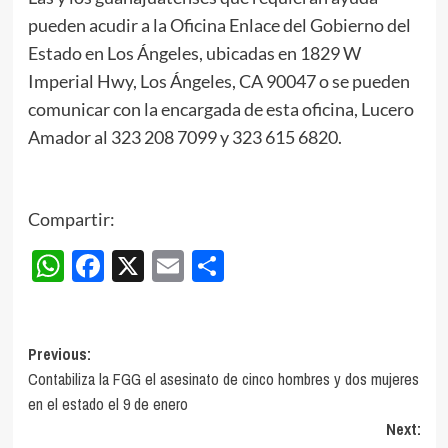
pueden acudir a la Oficina Enlace del Gobierno del
Estado en Los Ángeles, ubicadas en 1829 W
Imperial Hwy, Los Ángeles, CA 90047 o se pueden
comunicar con la encargada de esta oficina, Lucero
Amador al 323 208 7099 y 323 615 6820.
Compartir:
WhatsApp
Facebook
X
Email
Compartir
Post
Previous:
Contabiliza la FGG el asesinato de cinco hombres y dos mujeres
navigation
en el estado el 9 de enero
Next: