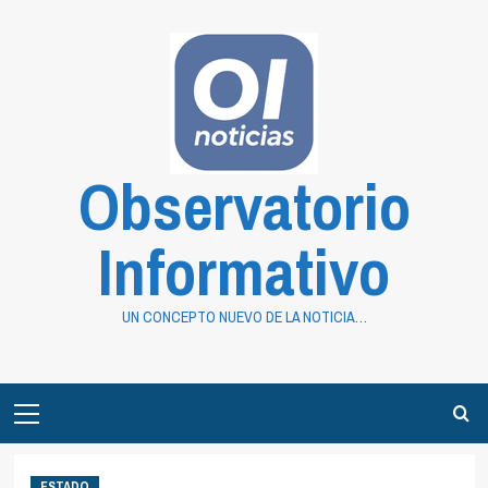
Saltar
al
contenido
Observatorio
Informativo
UN CONCEPTO NUEVO DE LA NOTICIA…
Primary
Menu
ESTADO