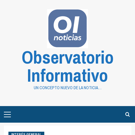
Saltar
al
contenido
Observatorio
Informativo
UN CONCEPTO NUEVO DE LA NOTICIA…
Primary
Menu
INTERÉS GENERAL