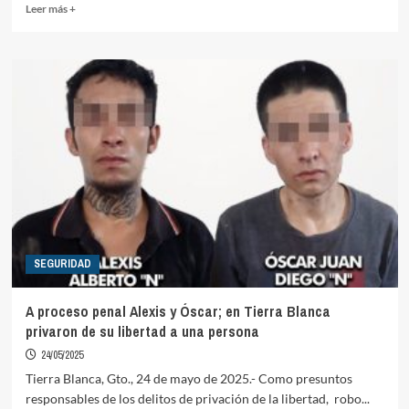
Read
Leer más +
more
about
Albañil
de
Tierra
Blanca
dona
sus
órganos
SEGURIDAD
A proceso penal Alexis y Óscar; en Tierra Blanca
privaron de su libertad a una persona
24/05/2025
Tierra Blanca, Gto., 24 de mayo de 2025.- Como presuntos
responsables de los delitos de privación de la libertad, robo...