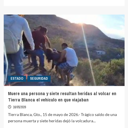
more
about
Registra
Guanajuato
dos
casos
de
gusano
barrenador
en
humanos,
uno
en
Celaya
ESTADO
SEGURIDAD
y
el
otro
Muere una persona y siete resultan heridas al volcar en
en
Tierra Blanca el vehículo en que viajaban
Tierra
Blanca
16/05/2026
Tierra Blanca, Gto., 15 de mayo de 2026.- Trágico saldo de una
persona muerta y siete heridas dejó la volcadura...