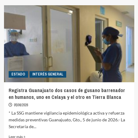
Detenidos
los
autores
intelectuales
del
asesinato
de
exdiputada
federal
del
PAN
en
ESTADO
INTERÉS GENERAL
Tierra
Blanca
Registra Guanajuato dos casos de gusano barrenador
en humanos, uno en Celaya y el otro en Tierra Blanca
05/06/2026
* La SSG mantiene vigilancia epidemiológica activa y refuerza
medidas preventivas Guanajuato, Gto., 5 de junio de 2026.- La
Secretaría de...
Read
Leer más +