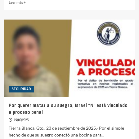
Read
Leer más +
more
about
Muere
una
persona
y
siete
resultan
heridas
al
volcar
en
Tierra
Blanca
SEGURIDAD
el
vehículo
en
Por querer matar a su suegro, Israel “N” está vinculado
que
a proceso penal
viajaban
24/09/2025
Tierra Blanca, Gto., 23 de septiembre de 2025.- Por el simple
hecho de que su suegro conectó una bocina para...