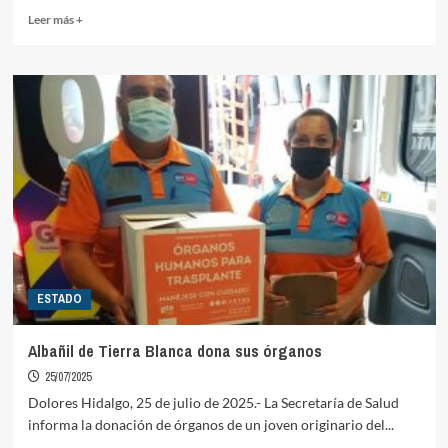
Read
Leer más +
more
about
Por
querer
matar
a
su
suegro,
Israel
“N”
está
vinculado
a
proceso
ESTADO
penal
Albañil de Tierra Blanca dona sus órganos
25/07/2025
Dolores Hidalgo, 25 de julio de 2025.- La Secretaría de Salud
informa la donación de órganos de un joven originario del...