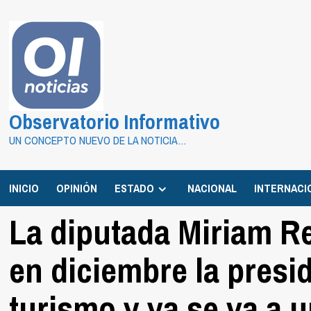
Saltar
al
contenido
Observatorio Informativo
UN CONCEPTO NUEVO DE LA NOTICIA…
INICIO
OPINIÓN
ESTADO
NACIONAL
INTERNACI
La diputada Miriam 
en diciembre la presi
turismo y ya se va a 