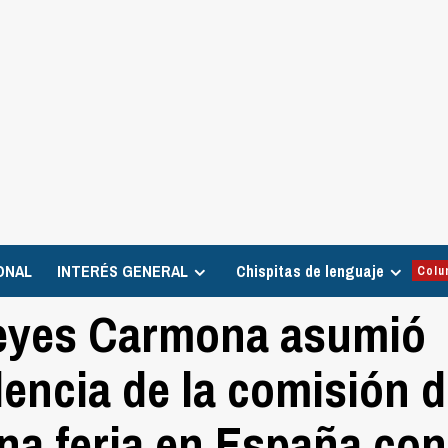
ONAL
INTERÉS GENERAL
Chispitas de lenguaje
Colu
Reyes Carmona asumió
dencia de la comisión 
una feria en España con