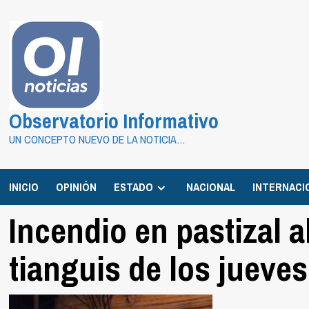
Saltar
al
contenido
Observatorio Informativo
UN CONCEPTO NUEVO DE LA NOTICIA…
INICIO
OPINIÓN
ESTADO
NACIONAL
INTERNACI
Incendio en pastizal 
tianguis de los jueve