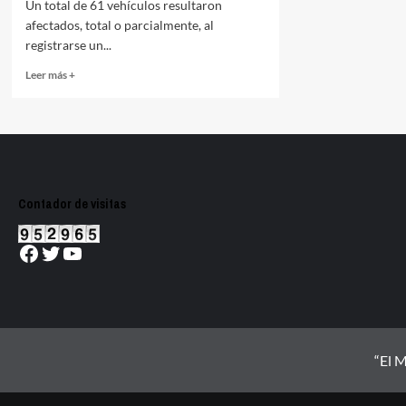
Un total de 61 vehículos resultaron
afectados, total o parcialmente, al
registrarse un...
Read
Leer más +
more
about
Incendio
de
pastizal
causa
daños
Contador de visitas
totales
o
parciales
Facebook
Twitter
YouTube
61
vehículos
que
estaban
en
corralón
“El M
de
Guanajuato
capital