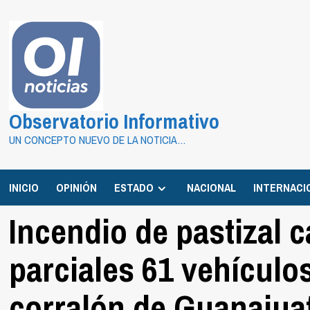
Saltar
al
contenido
Observatorio Informativo
UN CONCEPTO NUEVO DE LA NOTICIA…
INICIO
OPINIÓN
ESTADO
NACIONAL
INTERNACI
Incendio de pastizal 
parciales 61 vehículo
corralón de Guanajuat