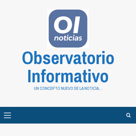
Saltar
al
contenido
Observatorio
Informativo
UN CONCEPTO NUEVO DE LA NOTICIA…
Primary
Menu