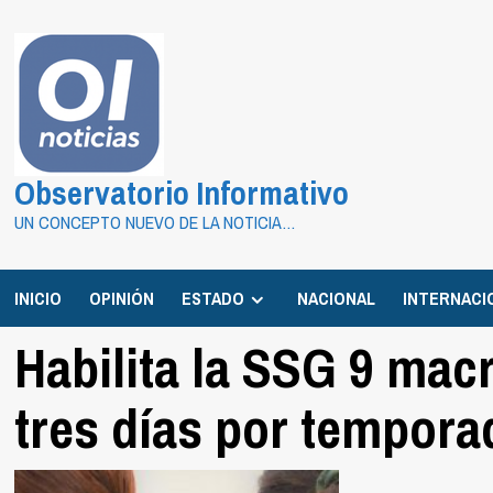
Saltar
al
contenido
Observatorio Informativo
UN CONCEPTO NUEVO DE LA NOTICIA…
INICIO
OPINIÓN
ESTADO
NACIONAL
INTERNACI
Habilita la SSG 9 ma
tres días por tempora