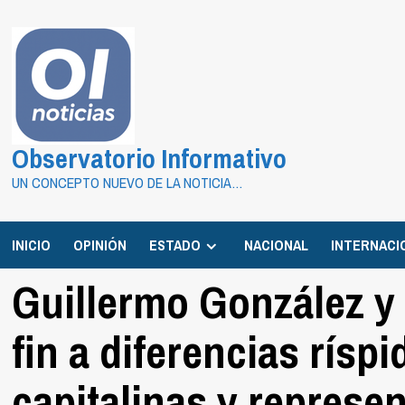
Saltar
al
contenido
Observatorio Informativo
UN CONCEPTO NUEVO DE LA NOTICIA…
INICIO
OPINIÓN
ESTADO
NACIONAL
INTERNACI
Guillermo González 
fin a diferencias rísp
capitalinas y represe