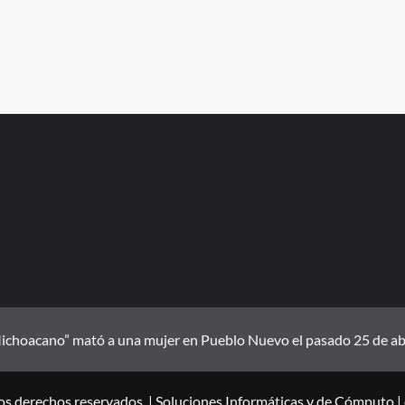
ichoacano” mató a una mujer en Pueblo Nuevo el pasado 25 de abril
os derechos reservados. | Soluciones Informáticas y de Cómputo
|