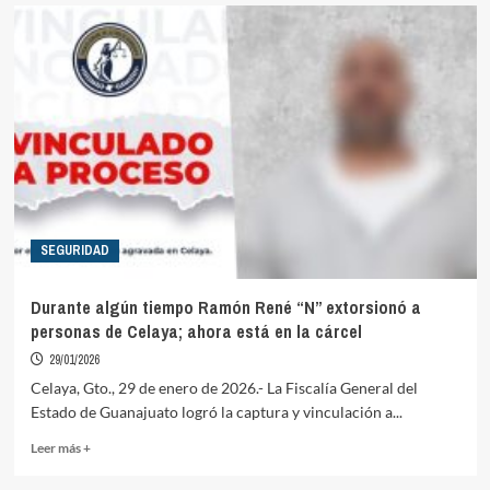
SEGURIDAD
Durante algún tiempo Ramón René “N” extorsionó a
personas de Celaya; ahora está en la cárcel
29/01/2026
Celaya, Gto., 29 de enero de 2026.- La Fiscalía General del
Estado de Guanajuato logró la captura y vinculación a...
Read
Leer más +
more
about