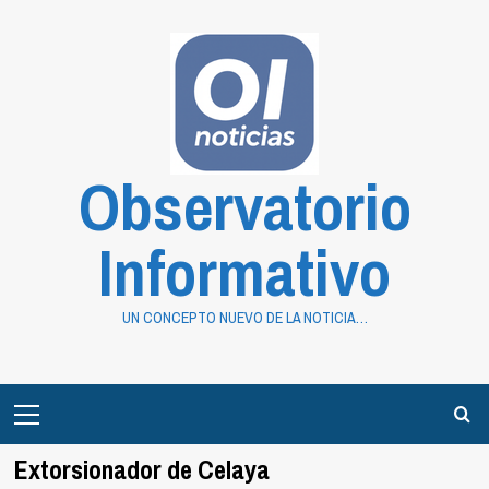
Saltar
al
contenido
Observatorio
Informativo
UN CONCEPTO NUEVO DE LA NOTICIA…
Primary
Menu
Extorsionador de Celaya