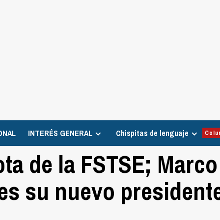
ONAL
INTERÉS GENERAL
Chispitas de lenguaje
Colu
ota de la FSTSE; Marco
es su nuevo president