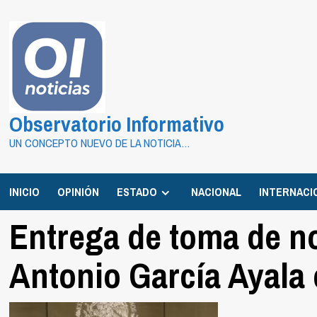
Saltar
al
contenido
Observatorio Informativo
UN CONCEPTO NUEVO DE LA NOTICIA…
INICIO
OPINIÓN
ESTADO
NACIONAL
INTERNACI
Entrega de toma de n
Antonio García Ayala 