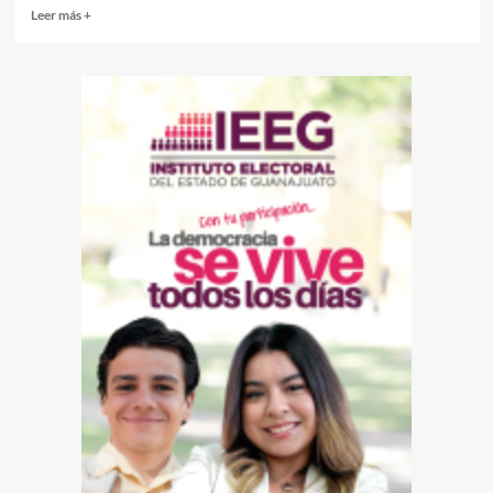
Read
Leer más +
more
about
Dos
mujeres
muertas
y
cuatro
personas
lesionadas
al
volcar
tráiler
y
caer
su
pesada
carga
sobre
camioneta