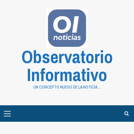
Saltar
al
contenido
Observatorio
Informativo
UN CONCEPTO NUEVO DE LA NOTICIA…
Primary
Menu