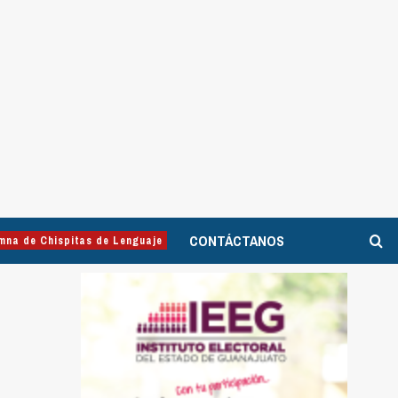
CONTÁCTANOS
mna de Chispitas de Lenguaje
n