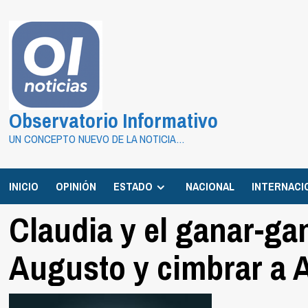
Saltar
al
contenido
Observatorio Informativo
UN CONCEPTO NUEVO DE LA NOTICIA…
INICIO
OPINIÓN
ESTADO
NACIONAL
INTERNACI
Claudia y el ganar-ga
Augusto y cimbrar a