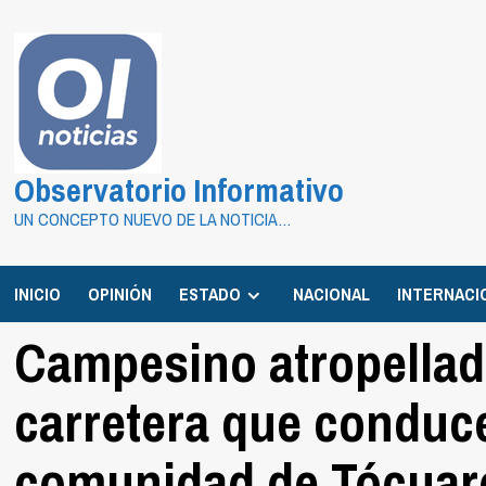
Saltar
al
contenido
Observatorio Informativo
UN CONCEPTO NUEVO DE LA NOTICIA…
INICIO
OPINIÓN
ESTADO
NACIONAL
INTERNACI
Campesino atropellad
carretera que conduc
comunidad de Tócuar