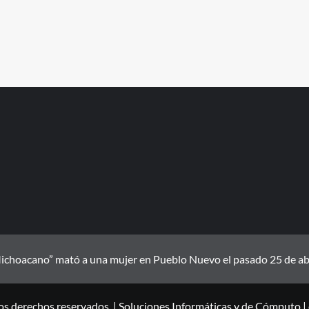
ichoacano” mató a una mujer en Pueblo Nuevo el pasado 25 de abril
os derechos reservados. | Soluciones Informáticas y de Cómputo
|