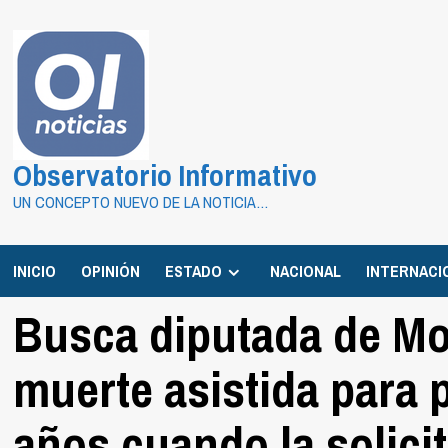
Saltar
al
contenido
Observatorio Informativo
UN CONCEPTO NUEVO DE LA NOTICIA…
INICIO
OPINIÓN
ESTADO
NACIONAL
INTERNACI
Busca diputada de Mo
muerte asistida para
años cuando la solicit