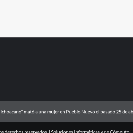
ichoacano” mató a una mujer en Pueblo Nuevo el pasado 25 de abril
os derechos reservados. | Soluciones Informáticas y de Cómputo
|