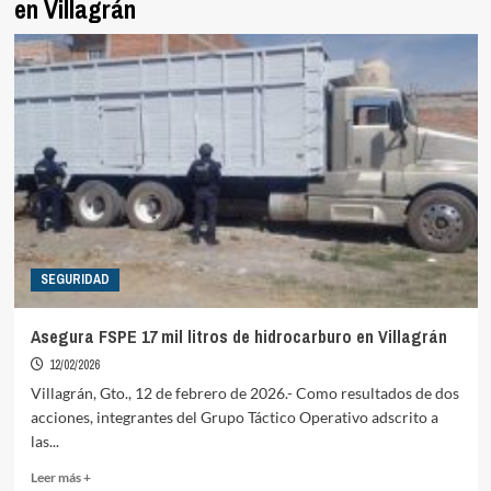
en Villagrán
SEGURIDAD
Asegura FSPE 17 mil litros de hidrocarburo en Villagrán
12/02/2026
Villagrán, Gto., 12 de febrero de 2026.- Como resultados de dos
acciones, integrantes del Grupo Táctico Operativo adscrito a
las...
Read
Leer más +