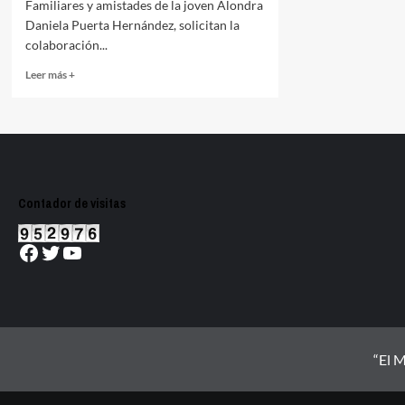
Familiares y amistades de la joven Alondra
Daniela Puerta Hernández, solicitan la
colaboración...
Read
Leer más +
more
about
Alondra
Daniela
Puerta
Hernández
está
Contador de visitas
desaparecida;
el
último
Facebook
Twitter
YouTube
día
que
se
le
vio
fue
“El M
el
13
de