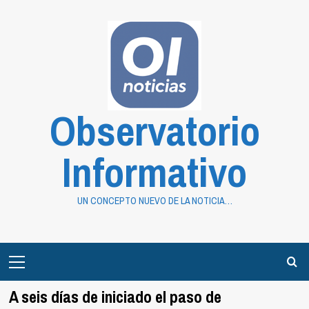
Saltar
al
contenido
Observatorio
Informativo
UN CONCEPTO NUEVO DE LA NOTICIA…
Primary
Menu
A seis días de iniciado el paso de