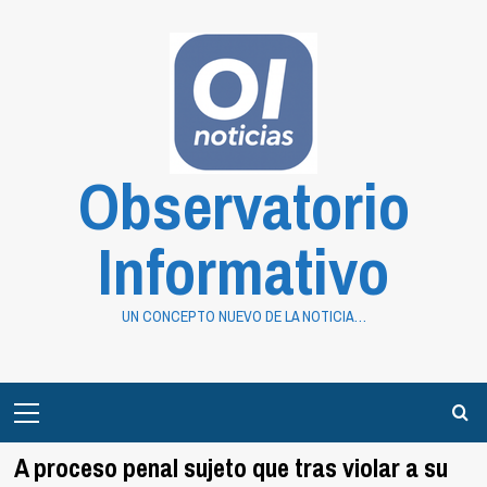
Saltar
al
contenido
Observatorio
Informativo
UN CONCEPTO NUEVO DE LA NOTICIA…
Primary
Menu
A proceso penal sujeto que tras violar a su