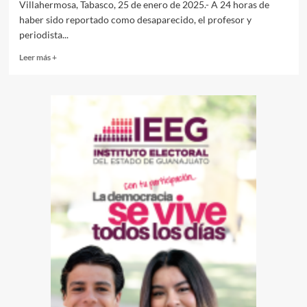
Villahermosa, Tabasco, 25 de enero de 2025.- A 24 horas de
haber sido reportado como desaparecido, el profesor y
periodista...
Read
Leer más +
more
about
A
24
horas
de
haber
sido
reportado
como
desaparecido
encuentran
muerto
al
periodista
tabasqueño
Alejandro
Gallegos
León