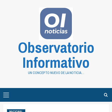
Saltar
al
contenido
Observatorio
Informativo
UN CONCEPTO NUEVO DE LA NOTICIA…
Primary
Menu
NACIONAL