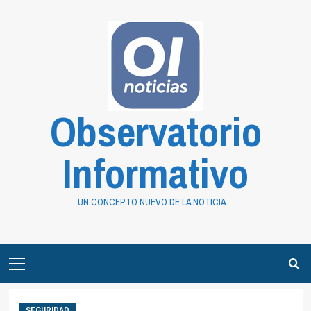
Saltar
al
contenido
Observatorio
Informativo
UN CONCEPTO NUEVO DE LA NOTICIA…
Primary
Menu
SEGURIDAD