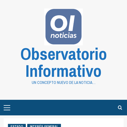
Saltar
al
contenido
Observatorio
Informativo
UN CONCEPTO NUEVO DE LA NOTICIA…
Primary
Menu
ESTADO
INTERÉS GENERAL