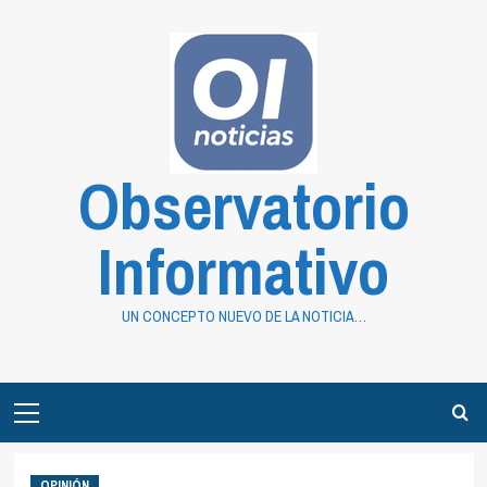
Saltar
al
contenido
Observatorio
Informativo
UN CONCEPTO NUEVO DE LA NOTICIA…
Primary
Menu
OPINIÓN