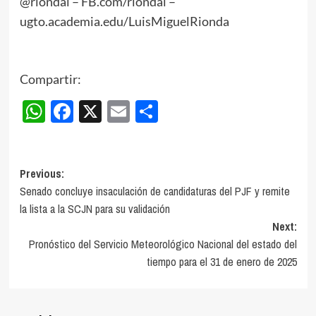
@riondal – FB.com/riondal –
ugto.academia.edu/LuisMiguelRionda
Compartir:
WhatsApp
Facebook
X
Email
Compartir
Post
Previous:
Senado concluye insaculación de candidaturas del PJF y remite
navigation
la lista a la SCJN para su validación
Next:
Pronóstico del Servicio Meteorológico Nacional del estado del
tiempo para el 31 de enero de 2025