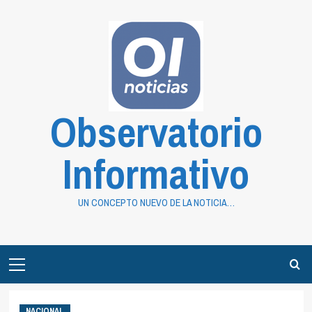
Saltar
al
contenido
Observatorio
Informativo
UN CONCEPTO NUEVO DE LA NOTICIA…
Primary
Menu
NACIONAL