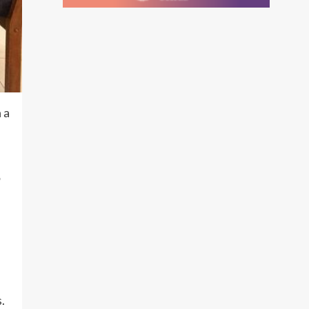
 a
ó
.