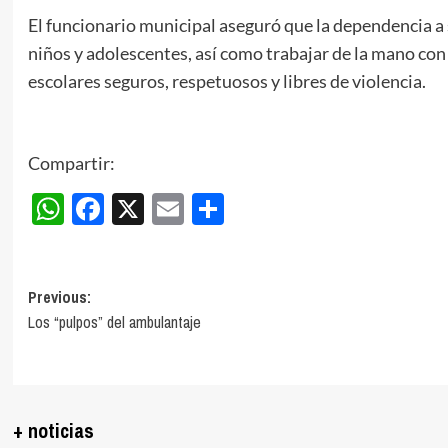
El funcionario municipal aseguró que la dependencia a
niños y adolescentes, así como trabajar de la mano co
escolares seguros, respetuosos y libres de violencia.
Compartir:
WhatsApp
Facebook
X
Email
Compartir
Post
Previous:
Los “pulpos” del ambulantaje
navigation
+ noticias