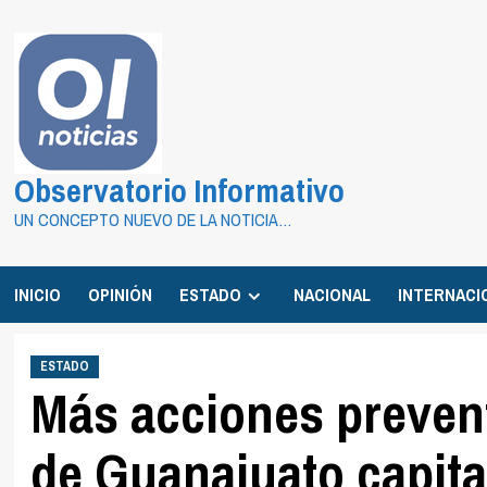
Saltar
al
contenido
Observatorio Informativo
UN CONCEPTO NUEVO DE LA NOTICIA…
INICIO
OPINIÓN
ESTADO
NACIONAL
INTERNACI
ESTADO
Más acciones preven
de Guanajuato capita