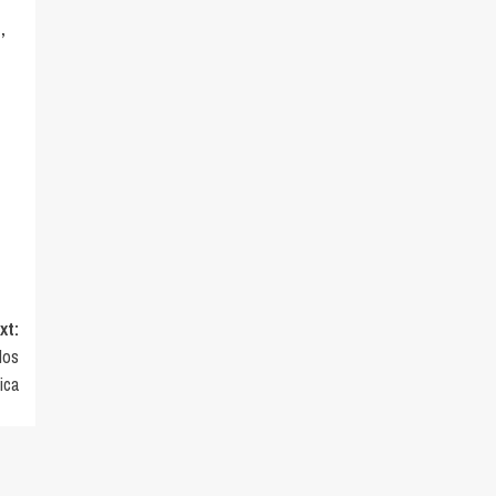
,
xt:
dos
ica