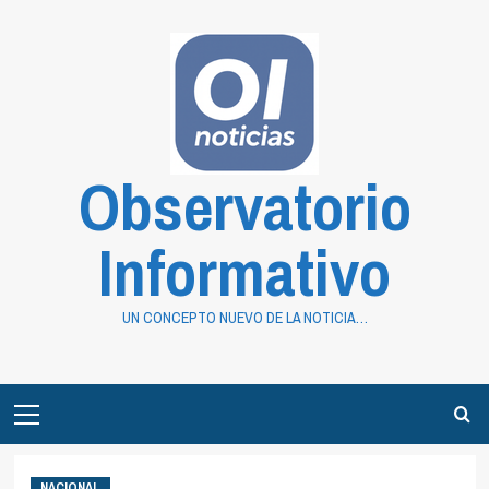
Saltar
al
contenido
Observatorio
Informativo
UN CONCEPTO NUEVO DE LA NOTICIA…
Primary
Menu
NACIONAL