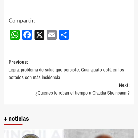
Compartir:
WhatsApp
Facebook
X
Email
Compartir
Post
Previous:
Lepra, problema de salud que persiste; Guanajuato está en los
navigation
estados con más incidencia
Next:
¿Quiénes le roban el tiempo a Claudia Sheinbaum?
+ noticias