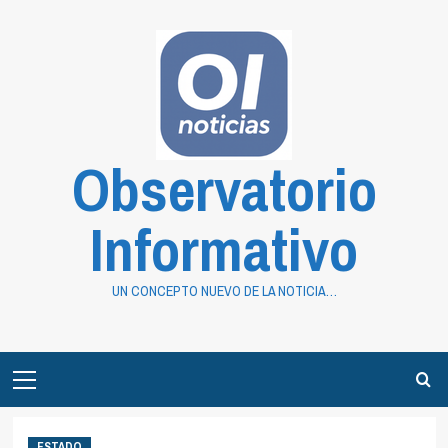
Saltar
al
contenido
Observatorio
Informativo
UN CONCEPTO NUEVO DE LA NOTICIA…
Primary
Menu
ESTADO