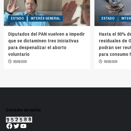
ESTADO
INTERÉS GENERAL
ESTADO
INTE
Diputados del PAN vuelven a impedir
Hasta el 90% d
que se dictaminen tres iniciativas
residuales de 
para despenalizar el aborto
podrán ser reut
voluntario
para consumo
05/08/2026
05/08/2026
Contador de visitas
Facebook
Twitter
YouTube