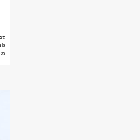
xt:
 la
cos