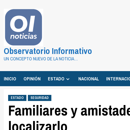
Saltar
al
contenido
Observatorio Informativo
UN CONCEPTO NUEVO DE LA NOTICIA…
INICIO
OPINIÓN
ESTADO
NACIONAL
INTERNACI
ESTADO
SEGURIDAD
Familiares y amistad
localizarlo