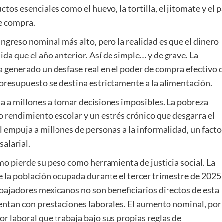
os esenciales como el huevo, la tortilla, el jitomate y el 
e compra.
ngreso nominal más alto, pero la realidad es que el dinero
da que el año anterior. Así de simple… y de grave. La
a generado un desfase real en el poder de compra efectivo 
presupuesto se destina estrictamente a la alimentación.
na a millones a tomar decisiones imposibles. La pobreza
jo rendimiento escolar y un estrés crónico que desgarra el
mal empuja a millones de personas a la informalidad, un facto
salarial.
o pierde su peso como herramienta de justicia social. La
de la población ocupada durante el tercer trimestre de 2025
abajadores mexicanos no son beneficiarios directos de esta
uentan con prestaciones laborales. El aumento nominal, por
tor laboral que trabaja bajo sus propias reglas de