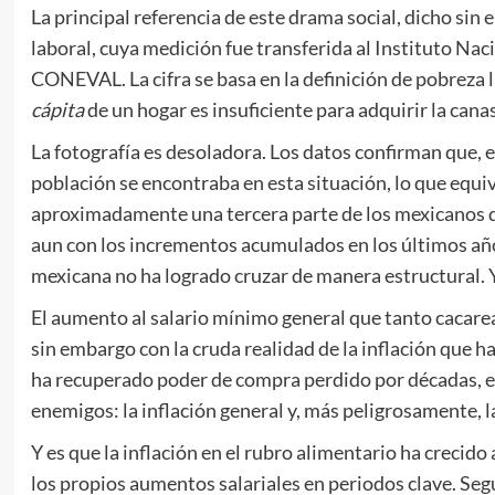
La principal referencia de este drama social, dicho sin
laboral, cuya medición fue transferida al Instituto Naci
CONEVAL. La cifra se basa en la definición de pobreza l
cápita
de un hogar es insuficiente para adquirir la can
La fotografía es desoladora. Los datos confirman que, en
población se encontraba en esta situación, lo que equiv
aproximadamente una tercera parte de los mexicanos que
aun con los incrementos acumulados en los últimos año
mexicana no ha logrado cruzar de manera estructural. 
El aumento al salario mínimo general que tanto cacare
sin embargo con la cruda realidad de la inflación que h
ha recuperado poder de compra perdido por décadas, e
enemigos: la inflación general y, más peligrosamente, la
Y es que la inflación en el rubro alimentario ha crecid
los propios aumentos salariales en periodos clave. Seg