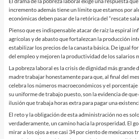
El drama de la pobreza laboral exige una respuesta que 
incremento además tiene un límite que estamos por alcan
económicas deben pasar de la retórica del “rescate salari
Pienso que es indispensable atacar de raíz la espiral in
agrícolas y de abasto que fortalezcan la producción in
estabilizar los precios de la canasta básica. De igual fo
del empleo y mejoren la productividad de los salarios 
La pobreza laboral es la crisis de dignidad más grande 
madre trabajar honestamente para que, al final del mes,
celebra los números macroeconómicos y el porcentaje 
su uniforme de trabajo puesto, son la evidencia de que
ilusión que trabaja horas extra para pagar una existenci
El reto y la obligación de esta administración no es so
verdaderamente, un camino hacia la prosperidad. El go
mirar a los ojos a ese casi 34 por ciento de mexicanos 