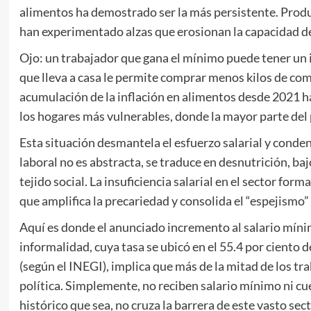
alimentos ha demostrado ser la más persistente. Product
han experimentado alzas que erosionan la capacidad d
Ojo: un trabajador que gana el mínimo puede tener un i
que lleva a casa le permite comprar menos kilos de comi
acumulación de la inflación en alimentos desde 2021 h
los hogares más vulnerables, donde la mayor parte del 
Esta situación desmantela el esfuerzo salarial y conde
laboral no es abstracta, se traduce en desnutrición, ba
tejido social. La insuficiencia salarial en el sector for
que amplifica la precariedad y consolida el “espejismo” 
Aquí es donde el anunciado incremento al salario mínim
informalidad, cuya tasa se ubicó en el 55.4 por ciento 
(según el INEGI), implica que más de la mitad de los tr
política. Simplemente, no reciben salario mínimo ni c
histórico que sea, no cruza la barrera de este vasto sec