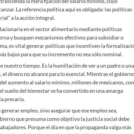
trascienda la mera fijación del salario mínimo, cuyo
zar. La referencia política aquí es obligada: las políticas
al” a la acción integral.
flacionaria en el sector alimentario mediante políticas
terna y busquen mecanismos efectivos para subsidiar o
rma, es vital generar políticas que incentiven la formalizaci
más bajos para que su incremento no sea sólo nominal.
de nuestro tiempo. Es la humillación de ver a un padre o una
 el dinero no alcance para lo esencial. Mientras el gobiern
del aumento al salario mínimo, millones de mexicanos, con
 el sueño del bienestar se ha convertido en una amarga
a precaria.
lo generar empleo, sino asegurar que ese empleo sea,
bierno que presuma como objetivo la justicia social debe
trabajadores. Porque el día en que la propaganda valga más