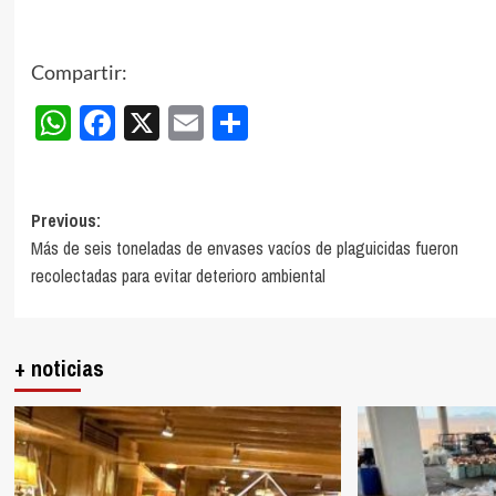
Compartir:
WhatsApp
Facebook
X
Email
Compartir
Post
Previous:
Más de seis toneladas de envases vacíos de plaguicidas fueron
navigation
recolectadas para evitar deterioro ambiental
+ noticias