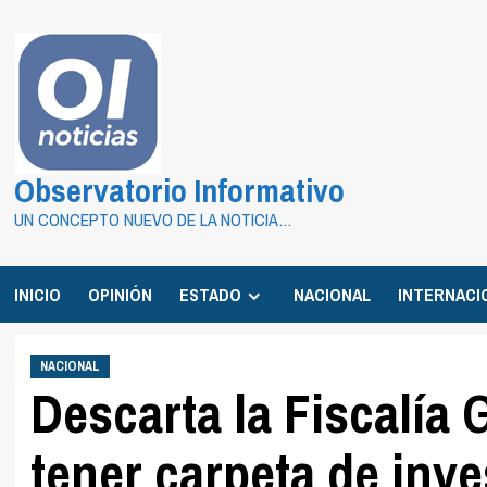
Saltar
al
contenido
Observatorio Informativo
UN CONCEPTO NUEVO DE LA NOTICIA…
INICIO
OPINIÓN
ESTADO
NACIONAL
INTERNACI
NACIONAL
Descarta la Fiscalía 
tener carpeta de inve