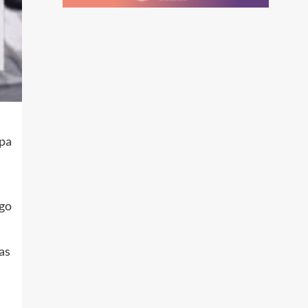
ipa
rgo
as