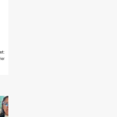
xt:
ier