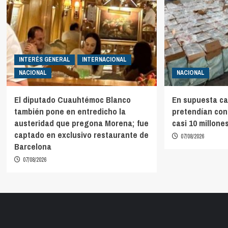
INTERÉS GENERAL
INTERNACIONAL
NACIONAL
NACIONAL
El diputado Cuauhtémoc Blanco
En supuesta ca
también pone en entredicho la
pretendían con
austeridad que pregona Morena; fue
casi 10 millones
captado en exclusivo restaurante de
07/08/2026
Barcelona
07/08/2026