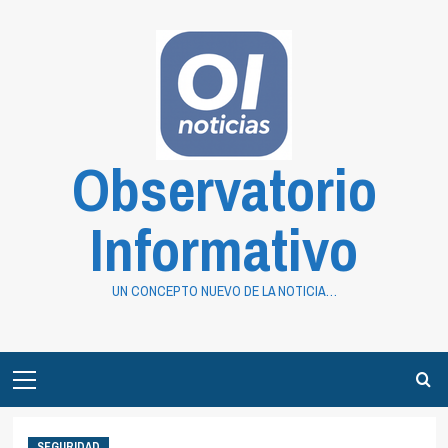
Saltar
al
contenido
Observatorio
Informativo
UN CONCEPTO NUEVO DE LA NOTICIA…
Primary
Menu
SEGURIDAD