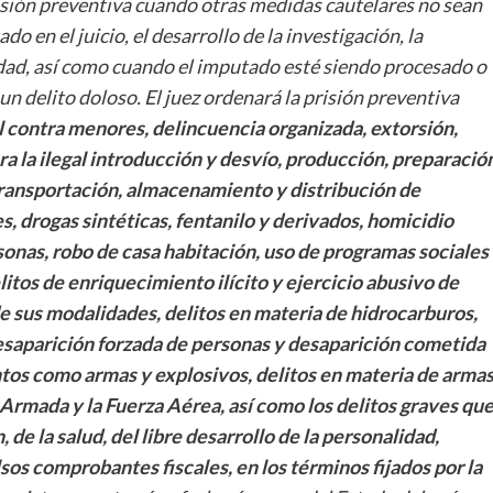
prisión preventiva cuando otras medidas cautelares no sean
 en el juicio, el desarrollo de la investigación, la
nidad, así como cuando el imputado esté siendo procesado o
n delito doloso. El juez ordenará la prisión preventiva
l contra menores, delincuencia organizada, extorsión,
ra la ilegal introducción y desvío, producción, preparación
transportación, almacenamiento y distribución de
, drogas sintéticas, fentanilo y derivados, homicidio
rsonas, robo de casa habitación, uso de programas sociales
litos de enriquecimiento ilícito y ejercicio abusivo de
de sus modalidades, delitos en materia de hidrocarburos,
desaparición forzada de personas y desaparición cometida
ntos como armas y explosivos, delitos en materia de arma
a Armada y la Fuerza Aérea, así como los delitos graves qu
 de la salud, del libre desarrollo de la personalidad,
sos comprobantes fiscales, en los términos fijados por la