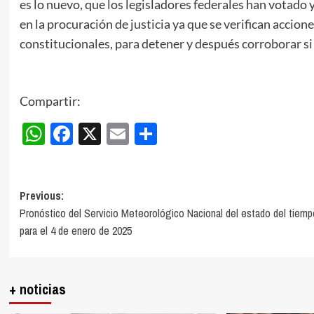
es lo nuevo, que los legisladores federales han votado 
en la procuración de justicia ya que se verifican accion
constitucionales, para detener y después corroborar si
Compartir:
WhatsApp
Facebook
X
Email
Compartir
Post
Previous:
Pronóstico del Servicio Meteorológico Nacional del estado del tiemp
navigation
para el 4 de enero de 2025
+ noticias