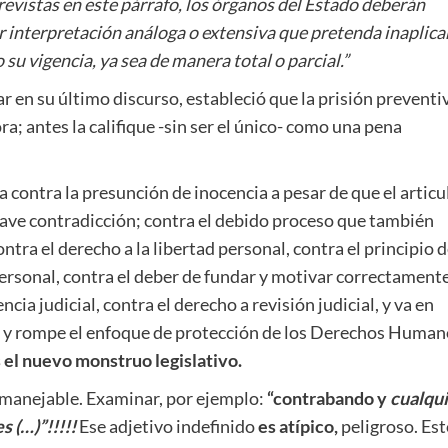
previstas en este párrafo, los órganos del Estado deberán
r interpretación análoga o extensiva que pretenda inaplicar
su vigencia, ya sea de manera total o parcial.”
 en su último discurso, estableció que la prisión preventi
ora; antes la califique -sin ser el único- como una pena
a contra la presunción de inocencia a pesar de que el articu
rave contradicción; contra el debido proceso que también
ntra el derecho a la libertad personal, contra el principio 
 personal, contra el deber de fundar y motivar correctament
ia judicial, contra el derecho a revisión judicial, y va en
tos y rompe el enfoque de protección de los Derechos Human
el nuevo monstruo legislativo.
, manejable. Examinar, por ejemplo:
“contrabando y
cualqui
s (…)”!!!!!
Ese adjetivo indefinido
es atípico,
peligroso. Est