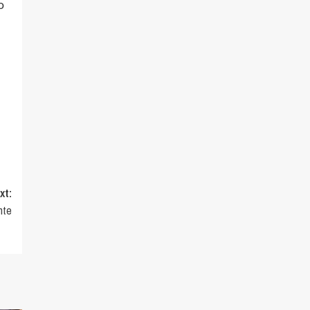
o
xt:
nte