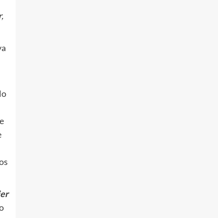
,
va
lo
de
e
os
er
o