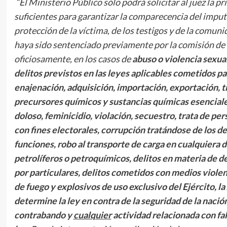
“El Ministerio Público sólo podrá solicitar al juez la 
suficientes para
garantizar la comparecencia del imputado
protección de la víctima, de los testigos y de la comu
haya sido sentenciado previamente por la comisión de u
oficiosamente, en los casos de
abuso o violencia sexua
delitos previstos en las leyes aplicables cometidos pa
enajenación, adquisición, importación, exportación, 
precursores químicos y sustancias químicas esenciales
doloso, feminicidio, violación, secuestro, trata de pe
con fines electorales, corrupción tratándose de los de
funciones, robo al transporte de carga en cualquiera 
petrolíferos o petroquímicos, delitos en materia de 
por particulares, delitos cometidos con medios viole
de fuego y explosivos de uso exclusivo del Ejército, l
determine la ley en contra de la seguridad de la nación,
contrabando y
cualquier
actividad relacionada con fal