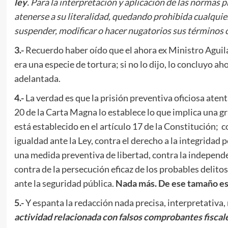
ley
. Para la interpretación y aplicación de las normas 
atenerse a su literalidad, quedando prohibida cualquie
suspender, modificar o hacer nugatorios sus términos o 
3.-
Recuerdo haber oído que el ahora ex Ministro Aguilar
era una especie de tortura; si no lo dijo, lo concluyo ah
adelantada.
4.-
La verdad es que la prisión preventiva oficiosa atent
20 de la Carta Magna lo establece lo que implica una g
está establecido en el artículo 17 de la Constitución; co
igualdad ante la Ley, contra el derecho a la integridad
una medida preventiva de libertad, contra la independenc
contra de la persecución eficaz de los probables deli
ante la seguridad pública.
Nada más. De ese tamaño es 
5.-
Y espanta la redacción nada precisa, interpretativa
actividad relacionada con falsos comprobantes fiscale