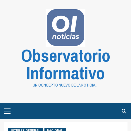
Saltar
al
contenido
Observatorio
Informativo
UN CONCEPTO NUEVO DE LA NOTICIA…
Primary
Menu
INTERÉS GENERAL
NACIONAL