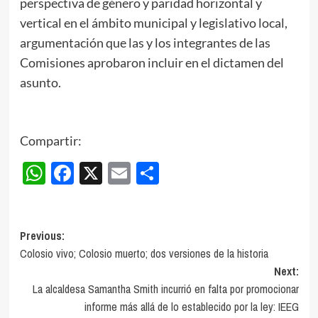
perspectiva de género y paridad horizontal y
vertical en el ámbito municipal y legislativo local,
argumentación que las y los integrantes de las
Comisiones aprobaron incluir en el dictamen del
asunto.
Compartir:
WhatsApp
Facebook
X
Email
Compartir
Post
Previous:
Colosio vivo; Colosio muerto; dos versiones de la historia
navigation
Next:
La alcaldesa Samantha Smith incurrió en falta por promocionar
informe más allá de lo establecido por la ley: IEEG