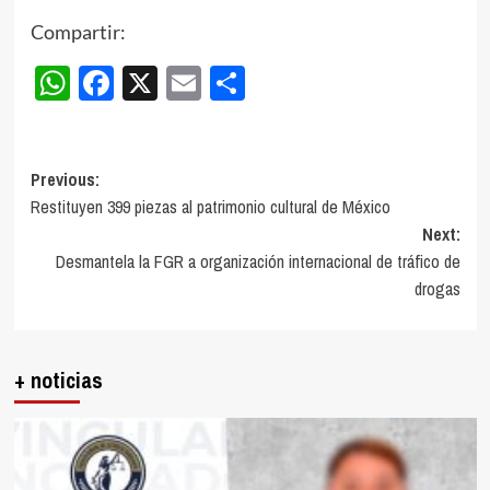
Compartir:
WhatsApp
Facebook
X
Email
Compartir
Post
Previous:
Restituyen 399 piezas al patrimonio cultural de México
navigation
Next:
Desmantela la FGR a organización internacional de tráfico de
drogas
+ noticias