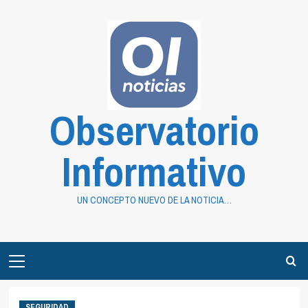
Saltar
al
contenido
Observatorio
Informativo
UN CONCEPTO NUEVO DE LA NOTICIA…
Primary
Menu
SEGURIDAD