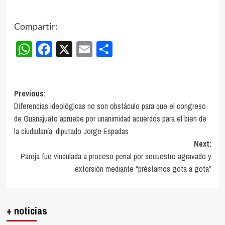
Compartir:
WhatsApp
Facebook
X
Email
Compartir
Post
Previous:
Diferencias ideológicas no son obstáculo para que el congreso
navigation
de Guanajuato apruebe por unanimidad acuerdos para el bien de
la ciudadanía: diputado Jorge Espadas
Next:
Pareja fue vinculada a proceso penal por secuestro agravado y
extorsión mediante “préstamos gota a gota”
+ noticias