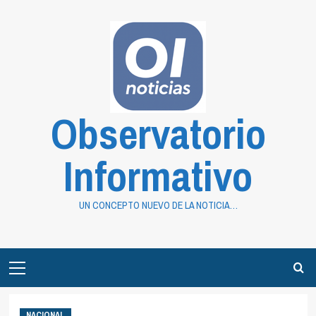
Saltar
al
contenido
Observatorio
Informativo
UN CONCEPTO NUEVO DE LA NOTICIA…
Primary
Menu
NACIONAL