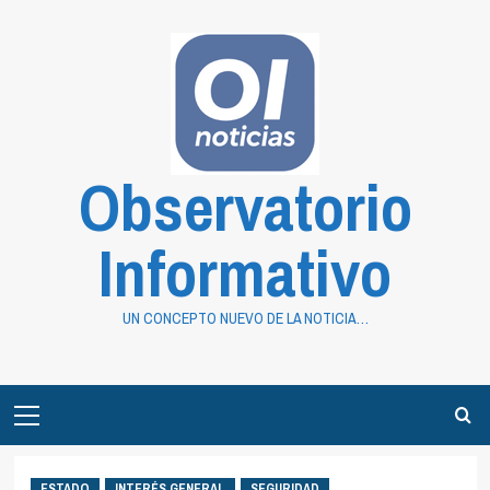
Saltar
al
contenido
Observatorio
Informativo
UN CONCEPTO NUEVO DE LA NOTICIA…
Primary
Menu
ESTADO
INTERÉS GENERAL
SEGURIDAD