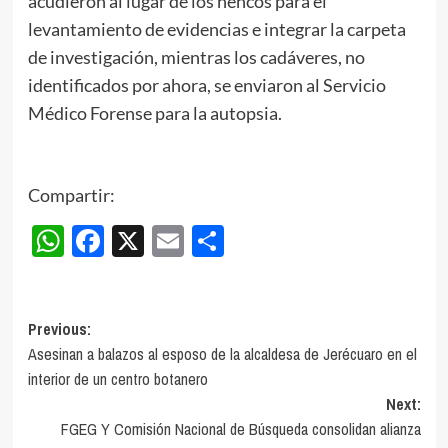
acudieron al lugar de los hehcos para el
levantamiento de evidencias e integrar la carpeta
de investigación, mientras los cadáveres, no
identificados por ahora, se enviaron al Servicio
Médico Forense para la autopsia.
Compartir:
WhatsApp
Facebook
X
Email
Compartir
Post
Previous:
Asesinan a balazos al esposo de la alcaldesa de Jerécuaro en el
navigation
interior de un centro botanero
Next:
FGEG Y Comisión Nacional de Búsqueda consolidan alianza