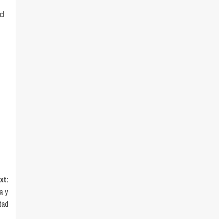
ad
xt:
a y
tad