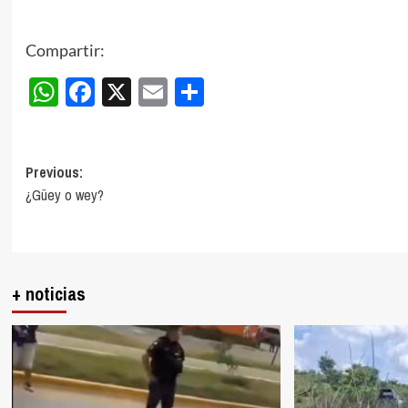
Compartir:
WhatsApp
Facebook
X
Email
Compartir
Post
Previous:
¿Güey o wey?
navigation
+ noticias