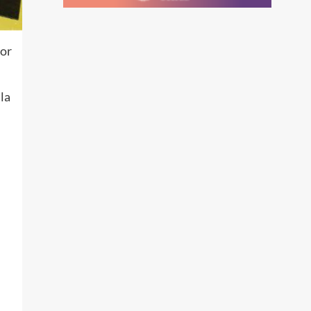
tor
la