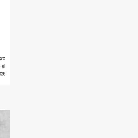
xt:
 el
025