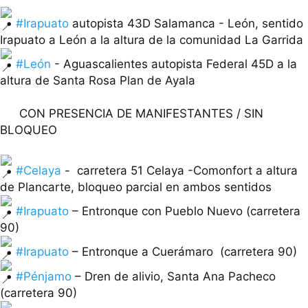
e 
t
#Irapuato
 autopista 43D Salamanca - León, sentido 
e
c
l
#León
 - Aguascalientes autopista Federal 45D a la 
a
altura de Santa Rosa Plan de Ayala

d
o
 CON PRESENCIA DE MANIFESTANTES / SIN 
BLOQUEO

#Celaya
 -  carretera 51 Celaya -Comonfort a altura 
#Irapuato
 – Entronque con Pueblo Nuevo (carretera 
#Irapuato
#Pénjamo
 – Dren de alivio, Santa Ana Pacheco 