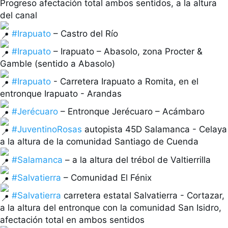
l
Progreso afectación total ambos sentidos, a la altura 
a
d
o
#Irapuato
, 
#Irapuato
 – Irapuato – Abasolo, zona Procter & 
p
r
e
#Irapuato
 - Carretera Irapuato a Romita, en el 
s
i
o
#Jerécuaro
n
a 
#JuventinoRosas
 autopista 45D Salamanca - Celaya 
e
l 
s
#Salamanca
i
g
#Salvatierra
n
o 
#Salvatierra
 carretera estatal Salvatierra - Cortazar, 
d
a la altura del entronque con la comunidad San Isidro, 
e 
i