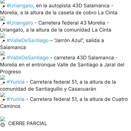
n
#Uriangato
, en la autopista 43D Salamanca - 
t
e
r
#Uriangato
 - Carretera federal 43 Morelia - 
r
o
g
#ValleDeSantiago
 – “Jarrón Azul”, salida a 
a
c
i
#ValleDeSantiago
 - carretera 43D Salamanca - 
ó
Morelia en el entronque Valle de Santiago a Jaral del 
n
V
e
#Yuriria
 - Carretera federal 51, a la altura de la 
r 
a
t
#Yuriria
 - Carretera federal 51, a la altura de Cuatro 
a
Caminos

j
o
s 
 CIERRE PARCIAL

d