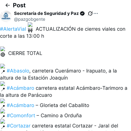
P
Post
a
C
Secretaría de Seguridad y Paz
r
o
Ver posts nuevos
@pazgobgente
Inicio
a 
n
v
Explorar
v
#AlertaVial
 ACTUALIZACIÓN de cierres viales con 
e
e
Notificaciones
corte a las 13:00 h

2
r 
r
Mensajes
s
l
Grok
a
o
c
 CIERRE TOTAL

Guardados
s 
i
a
Comunidades
ó
t
n
Premium
#Abasolo
, carretera Cuerámaro - Irapuato, a la 
a
Perfil
j
Más opciones
o
#Acámbaro
 carretera estatal Acámbaro-Tarimoro a 
s 
Postear
d
e
Observatorio Informativo Noticias
#Acámbaro
l 
@ObservatorioIn8
t
#Comonfort
e
c
#Cortazar
 carretera estatal Cortazar - Jaral del 