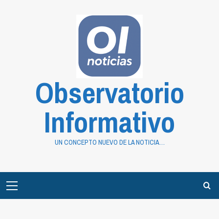
Saltar
al
contenido
Observatorio
Informativo
UN CONCEPTO NUEVO DE LA NOTICIA…
Primary
Menu